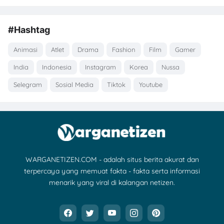
#Hashtag
Animasi
Atlet
Drama
Fashion
Film
Gamer
India
Indonesia
Instagram
Korea
Nussa
Selegram
Sosial Media
Tiktok
Youtube
WARGANETIZEN.COM - adalah situs berita akurat dan
terpercaya yang memuat fakta - fakta serta informasi
menarik yang viral di kalangan netizen.