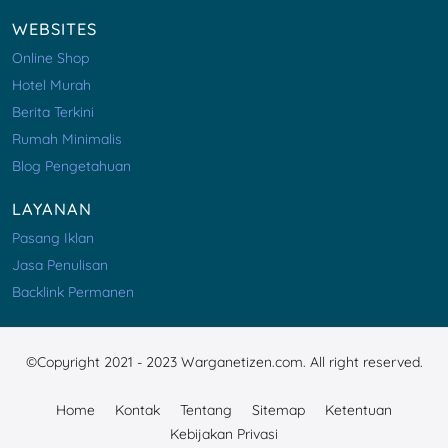
WEBSITES
Online Shop
Hotel Murah
Berita Terkini
Rumah Minimalis
Blog Pengetahuan
LAYANAN
Pasang Iklan
Jasa Penulisan
Backlink Permanen
©Copyright 2021 - 2023 Warganetizen.com. All right reserved.
Home
Kontak
Tentang
Sitemap
Ketentuan
Kebijakan Privasi