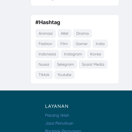
#Hashtag
Animasi
Atlet
Drama
Fashion
Film
Gamer
India
Indonesia
Instagram
Korea
Nussa
Selegram
Sosial Media
Tiktok
Youtube
LAYANAN
Pasang Iklan
Jasa Penulisan
Backlink Permanen